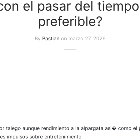
 con el pasar del tiempo
preferible?
By
Bastian
on
marzo 27, 2026
r talego aunque rendimiento a la alpargata asi� como el p
tes impulsos sobre entretenimiento