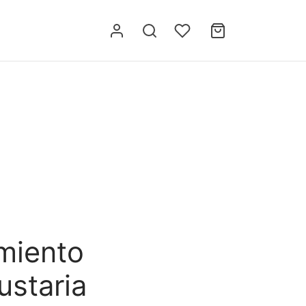
imiento
ustaria