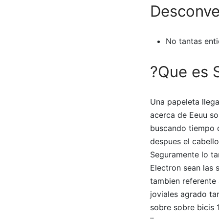
Desconve
No tantas ent
?Que es 
Una papeleta llega
acerca de Eeuu so
buscando tiempo d
despues el cabell
Seguramente lo tan
Electron sean las
tambien referente
joviales agrado ta
sobre sobre bicis 