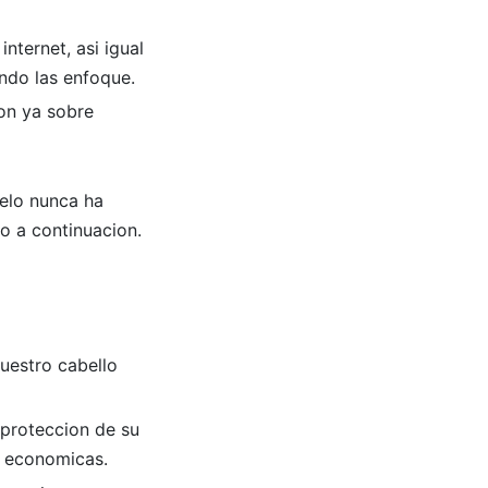
nternet, asi igual
ndo las enfoque.
on ya sobre
pelo nunca ha
o a continuacion.
uestro cabello
 proteccion de su
s economicas.