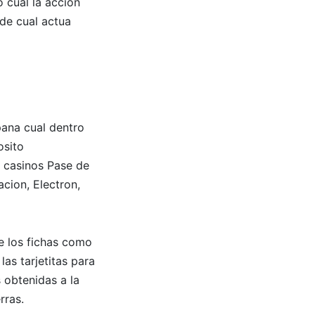
o cual la accion
 de cual actua
pana cual dentro
osito
s casinos Pase de
cion, Electron,
e los fichas como
as tarjetitas para
 obtenidas a la
rras.