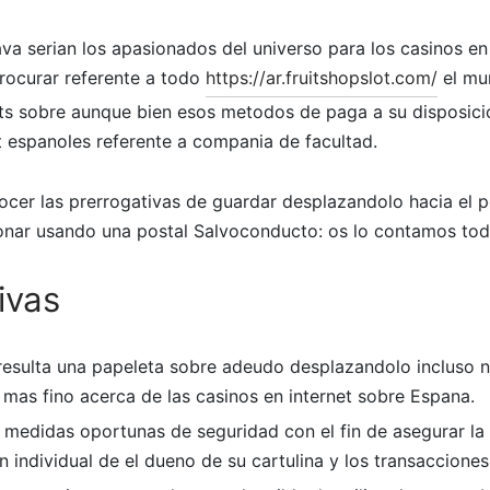
va serian los apasionados del universo para los casinos en i
rocurar referente a todo
https://ar.fruitshopslot.com/
el mu
ots sobre aunque bien esos metodos de paga a su disposici
t espanoles referente a compania de facultad.
ocer las prerrogativas de guardar desplazandolo hacia el 
conar usando una postal Salvoconducto: os lo contamos tod
ivas
esulta una papeleta sobre adeudo desplazandolo incluso n
mas fino acerca de las casinos en internet sobre Espana.
 medidas oportunas de seguridad con el fin de asegurar la
 individual de el dueno de su cartulina y los transaccione