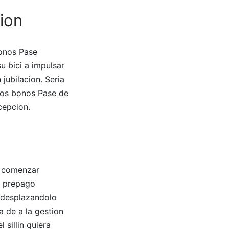
ion
bonos Pase
u bici a impulsar
 jubilacion. Seria
stos bonos Pase de
cepcion.
ra comenzar
, prepago
3 desplazandolo
a de a la gestion
sillin quiera