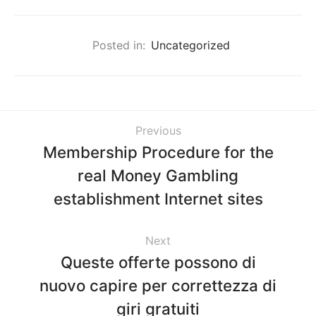
Posted in:
Uncategorized
Previous
Membership Procedure for the
real Money Gambling
establishment Internet sites
Next
Queste offerte possono di
nuovo capire per correttezza di
giri gratuiti