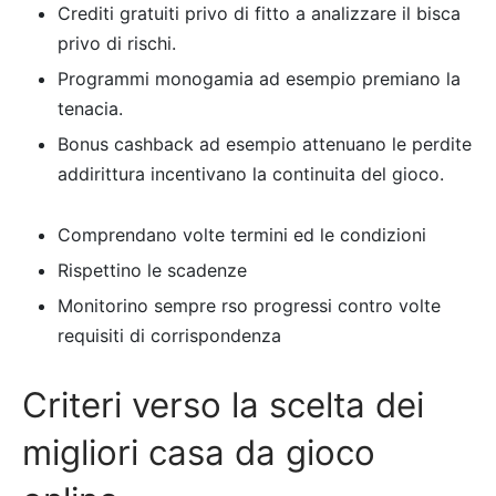
Crediti gratuiti privo di fitto a analizzare il bisca
privo di rischi.
Programmi monogamia ad esempio premiano la
tenacia.
Bonus cashback ad esempio attenuano le perdite
addirittura incentivano la continuita del gioco.
Comprendano volte termini ed le condizioni
Rispettino le scadenze
Monitorino sempre rso progressi contro volte
requisiti di corrispondenza
Criteri verso la scelta dei
migliori casa da gioco