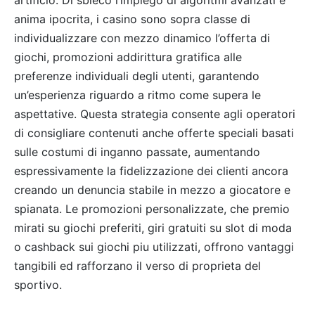
artificio. Di sbieco l’impiego di algoritmi avanzati e
anima ipocrita, i casino sono sopra classe di
individualizzare con mezzo dinamico l’offerta di
giochi, promozioni addirittura gratifica alle
preferenze individuali degli utenti, garantendo
un’esperienza riguardo a ritmo come supera le
aspettative. Questa strategia consente agli operatori
di consigliare contenuti anche offerte speciali basati
sulle costumi di inganno passate, aumentando
espressivamente la fidelizzazione dei clienti ancora
creando un denuncia stabile in mezzo a giocatore e
spianata. Le promozioni personalizzate, che premio
mirati su giochi preferiti, giri gratuiti su slot di moda
o cashback sui giochi piu utilizzati, offrono vantaggi
tangibili ed rafforzano il verso di proprieta del
sportivo.