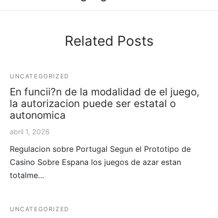
Related Posts
UNCATEGORIZED
En funcii?n de la modalidad de el juego,
la autorizacion puede ser estatal o
autonomica
abril 1, 2026
Regulacion sobre Portugal Segun el Prototipo de
Casino Sobre Espana los juegos de azar estan
totalme…
UNCATEGORIZED