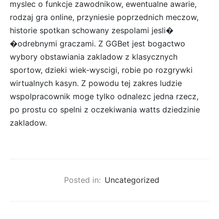
myslec o funkcje zawodnikow, ewentualne awarie,
rodzaj gra online, przyniesie poprzednich meczow,
historie spotkan schowany zespolami jesli�
�odrebnymi graczami. Z GGBet jest bogactwo
wybory obstawiania zakladow z klasycznych
sportow, dzieki wiek-wyscigi, robie po rozgrywki
wirtualnych kasyn. Z powodu tej zakres ludzie
wspolpracownik moge tylko odnalezc jedna rzecz,
po prostu co spelni z oczekiwania watts dziedzinie
zakladow.
Posted in:
Uncategorized