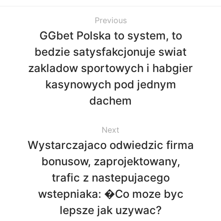
Previous
GGbet Polska to system, to
bedzie satysfakcjonuje swiat
zakladow sportowych i habgier
kasynowych pod jednym
dachem
Next
Wystarczajaco odwiedzic firma
bonusow, zaprojektowany,
trafic z nastepujacego
wstepniaka: �Co moze byc
lepsze jak uzywac?