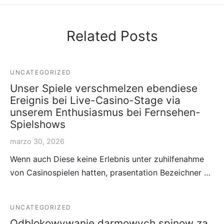
Related Posts
UNCATEGORIZED
Unser Spiele verschmelzen ebendiese
Ereignis bei Live-Casino-Stage via
unserem Enthusiasmus bei Fernsehen-
Spielshows
marzo 30, 2026
Wenn auch Diese keine Erlebnis unter zuhilfenahme
von Casinospielen hatten, prasentation Bezeichner …
UNCATEGORIZED
Odblokowywanie darmowych spinow za