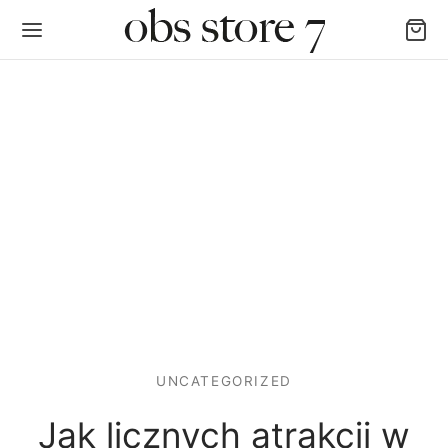
Back
AS LAS CATEGORÍAS
igan y Chalecos
as y Poleras
UNCATEGORIZED
alones, Jogger y Leggins
Jak licznych atrakcji w