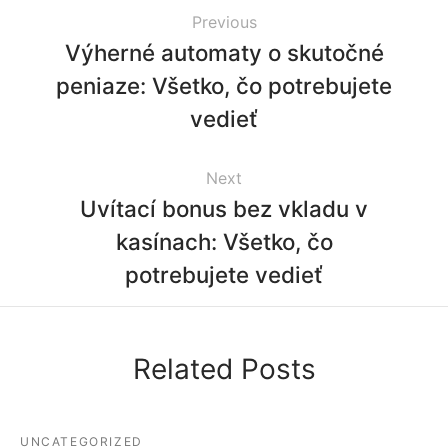
Previous
Výherné automaty o skutočné
peniaze: Všetko, čo potrebujete
vedieť
Next
Uvítací bonus bez vkladu v
kasínach: Všetko, čo
potrebujete vedieť
Related Posts
UNCATEGORIZED