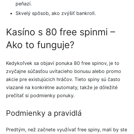
peňazí.
Skvelý spôsob, ako zvýšiť bankroll.
Kasíno s 80 free spinmi –
Ako to funguje?
Kedykoľvek sa objaví ponuka 80 free spinov, je to
zvyčajne súčasťou uvítacieho bonusu alebo promo
akcie pre existujúcich hráčov. Tieto spiny sú často
viazané na konkrétne automaty, takže je dôležité
prečítať si podmienky ponuky.
Podmienky a pravidlá
Predtým, než začnete využívať free spiny, mali by ste