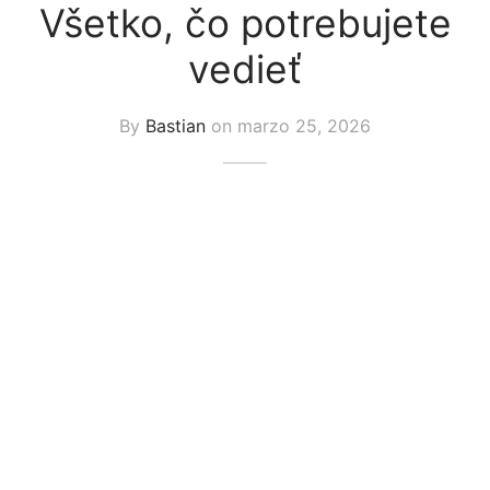
Všetko, čo potrebujete
uetas y Blazer
vedieť
idos Enteros y Faldas
Kids
By
Bastian
on
marzo 25, 2026
sorios