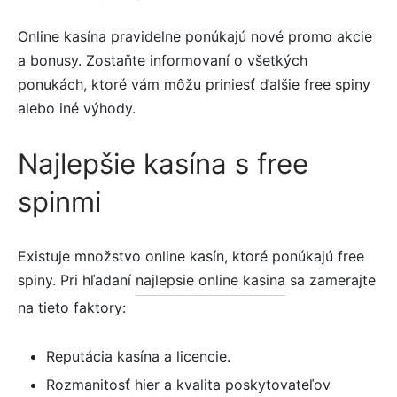
Online kasína pravidelne ponúkajú nové promo akcie
a bonusy. Zostaňte informovaní o všetkých
ponukách, ktoré vám môžu priniesť ďalšie free spiny
alebo iné výhody.
Najlepšie kasína s free
spinmi
Existuje množstvo online kasín, ktoré ponúkajú free
spiny. Pri hľadaní
najlepsie online kasina
sa zamerajte
na tieto faktory:
Reputácia kasína a licencie.
Rozmanitosť hier a kvalita poskytovateľov