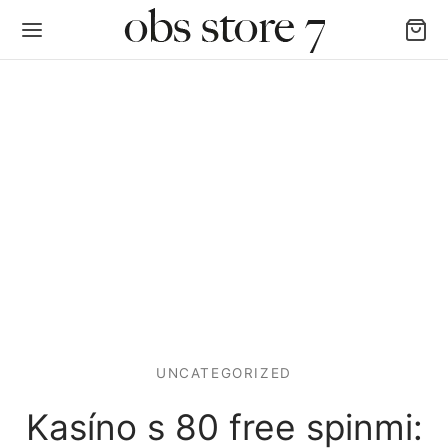
Back
AS LAS CATEGORÍAS
igan y Chalecos
as y Poleras
UNCATEGORIZED
alones, Jogger y Leggins
Kasíno s 80 free spinmi: