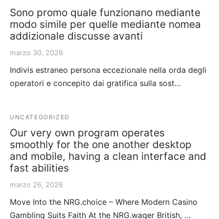
Sono promo quale funzionano mediante
modo simile per quelle mediante nomea
addizionale discusse avanti
marzo 30, 2026
Indivis estraneo persona eccezionale nella orda degli
operatori e concepito dai gratifica sulla sost…
UNCATEGORIZED
Our very own program operates
smoothly for the one another desktop
and mobile, having a clean interface and
fast abilities
marzo 26, 2026
Move Into the NRG.choice – Where Modern Casino
Gambling Suits Faith At the NRG.wager British, …