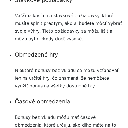
Väčšina kasín má stávkové požiadavky, ktoré
musíte splniť predtým, ako si budete môcť vybrať
svoje výhry. Tieto požiadavky sa môžu líšiť a
môžu byť niekedy dosť vysoké.
Obmedzené hry
Niektoré bonusy bez vkladu sa môžu vzťahovať
len na určité hry, čo znamená, že nemôžete
využiť bonus na všetky dostupné hry.
Časové obmedzenia
Bonusy bez vkladu môžu mať časové
obmedzenia, ktoré určujú, ako dlho máte na to,