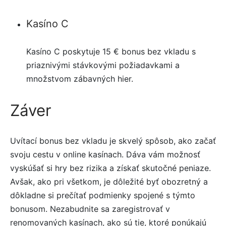
Kasíno C
Kasíno C poskytuje 15 € bonus bez vkladu s
priaznivými stávkovými požiadavkami a
množstvom zábavných hier.
Záver
Uvítací bonus bez vkladu je skvelý spôsob, ako začať
svoju cestu v online kasínach. Dáva vám možnosť
vyskúšať si hry bez rizika a získať skutočné peniaze.
Avšak, ako pri všetkom, je dôležité byť obozretný a
dôkladne si prečítať podmienky spojené s týmto
bonusom. Nezabudnite sa zaregistrovať v
renomovaných kasínach, ako sú tie, ktoré ponúkajú