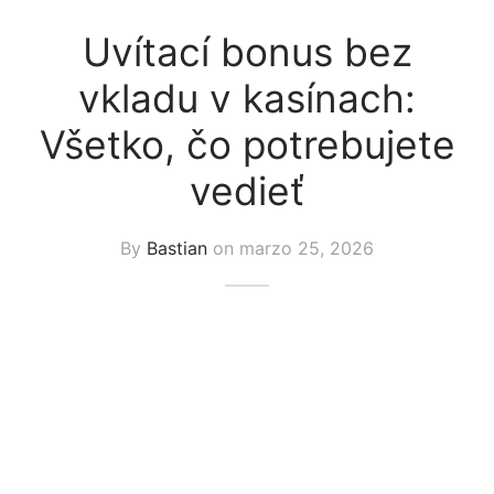
uetas y Blazer
Uvítací bonus bez
idos Enteros y Faldas
vkladu v kasínach:
Kids
Všetko, čo potrebujete
vedieť
sorios
By
Bastian
on
marzo 25, 2026