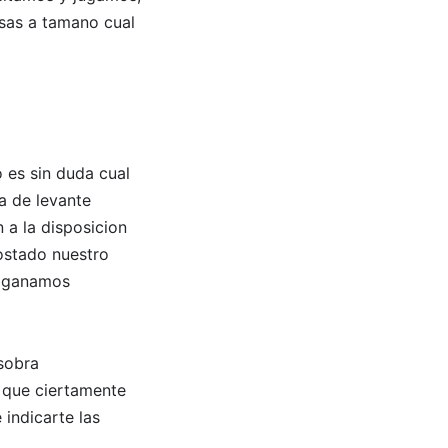
sas a tamano cual
 es sin duda cual
ca de levante
 a la disposicion
ostado nuestro
, ganamos
sobra
o que ciertamente
indicarte las