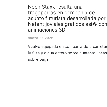
Neon Staxx resulta una
tragaperras en compania de
asunto futurista desarrollada por
Netent joviales graficos asi� co
animaciones 3D
marzo 27, 2026
Vuelve equipada en compania de 5 carretes
iv filas y algun entero sobre cuarenta lineas
sobre paga.…