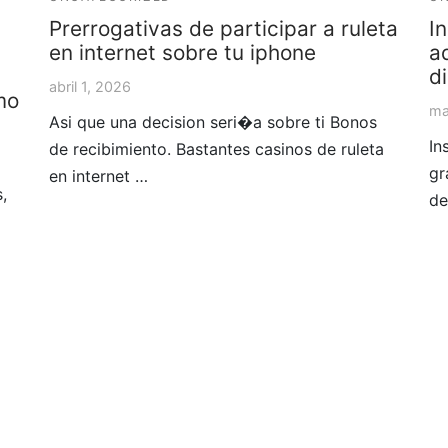
Prerrogativas de participar a ruleta
I
en internet sobre tu iphone
a
di
abril 1, 2026
mo
ma
Asi que una decision seri�a sobre ti Bonos
In
de recibimiento. Bastantes casinos de ruleta
gr
en internet …
,
de