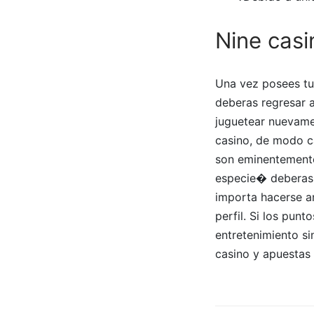
Nine casi
Una vez posees tu
deberas regresar a
juguetear nuevamen
casino, de modo c
son eminentemente
especie� deberas 
importa hacerse a
perfil. Si los punt
entretenimiento si
casino y apuestas 