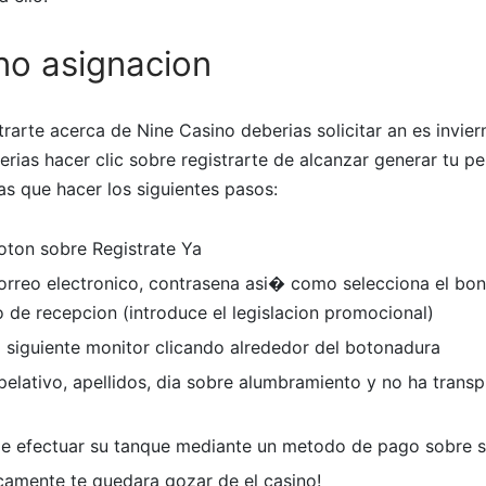
no asignacion
trarte acerca de Nine Casino deberias solicitar an es invier
ias hacer clic sobre registrarte de alcanzar generar tu per
ras que hacer los siguientes pasos:
oton sobre Registrate Ya
correo electronico, contrasena asi� como selecciona el bo
 de recepcion (introduce el legislacion promocional)
 siguiente monitor clicando alrededor del botonadura
pelativo, apellidos, dia sobre alumbramiento y no ha transp
e efectuar su tanque mediante un metodo de pago sobre s
camente te quedara gozar de el casino!