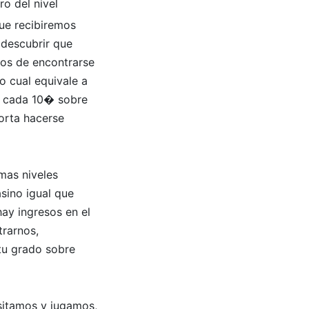
o del nivel
ue recibiremos
 descubrir que
os de encontrarse
o cual equivale a
z cada 10� sobre
orta hacerse
emas niveles
sino igual que
hay ingresos en el
rarnos,
tu grado sobre
sitamos y jugamos,