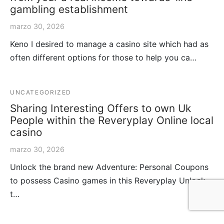
gambling establishment
marzo 30, 2026
Keno I desired to manage a casino site which had as
often different options for those to help you ca…
UNCATEGORIZED
Sharing Interesting Offers to own Uk
People within the Reveryplay Online local
casino
marzo 30, 2026
Unlock the brand new Adventure: Personal Coupons
to possess Casino games in this Reveryplay Unlock
t…