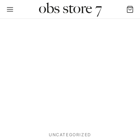
Back
AS LAS CATEGORÍAS
igan y Chalecos
as y Poleras
alones, Jogger y Leggins
UNCATEGORIZED