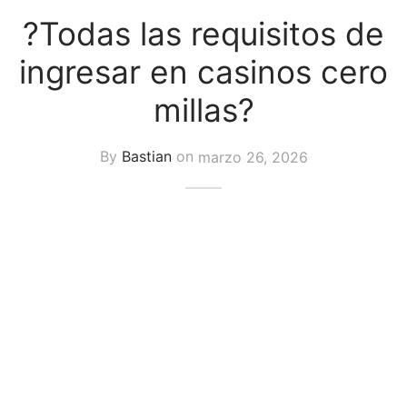
uetas y Blazer
?Todas las requisitos de
idos Enteros y Faldas
ingresar en casinos cero
millas?
Kids
sorios
By
Bastian
on
marzo 26, 2026