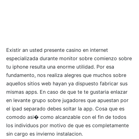
Existir an usted presente casino en internet
especializada durante monitor sobre comienzo sobre
tu iphone resulta una enorme utilidad. Por esa
fundamento, nos realiza alegres que muchos sobre
aquellos sitios web hayan ya dispuesto fabricar sus
mismas apps. En caso de que te te gustaria enlazar
en levante grupo sobre jugadores que apuestan por
el ipad separado debes soltar la app. Cosa que es
comodo asi� como alcanzable con el fin de todos
los individuos por motivo de que es completamente
sin cargo es invierno instalacion.