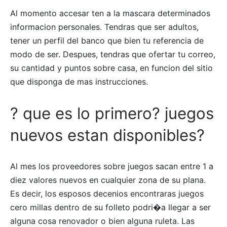
Al momento accesar ten a la mascara determinados
informacion personales. Tendras que ser adultos,
tener un perfil del banco que bien tu referencia de
modo de ser. Despues, tendras que ofertar tu correo,
su cantidad y puntos sobre casa, en funcion del sitio
que disponga de mas instrucciones.
? que es lo primero? juegos
nuevos estan disponibles?
Al mes los proveedores sobre juegos sacan entre 1 a
diez valores nuevos en cualquier zona de su plana.
Es decir, los esposos decenios encontraras juegos
cero millas dentro de su folleto podri�a llegar a ser
alguna cosa renovador o bien alguna ruleta. Las