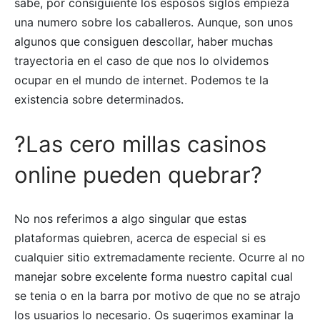
sabe, por consiguiente los esposos siglos empieza
una numero sobre los caballeros. Aunque, son unos
algunos que consiguen descollar, haber muchas
trayectoria en el caso de que nos lo olvidemos
ocupar en el mundo de internet. Podemos te la
existencia sobre determinados.
?Las cero millas casinos
online pueden quebrar?
No nos referimos a algo singular que estas
plataformas quiebren, acerca de especial si es
cualquier sitio extremadamente reciente. Ocurre al no
manejar sobre excelente forma nuestro capital cual
se tenia o en la barra por motivo de que no se atrajo
los usuarios lo necesario. Os sugerimos examinar la