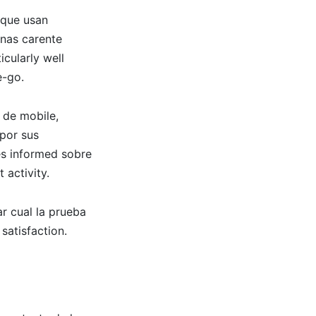
 que usan
enas carente
icularly well
e-go.
 de mobile,
 por sus
es informed sobre
 activity.
r cual la prueba
satisfaction.