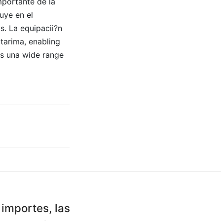
mportante de la
uye en el
s. La equipacii?n
 tarima, enabling
ss una wide range
importes, las