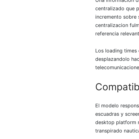
centralizado que 
incremento sobre s
centralizacion ful
referencia relevant
Los loading times
desplazandolo haci
telecomunicaciones
Compatibi
El modelo respons
escuadras y scree
desktop platform m
transpirado nauti