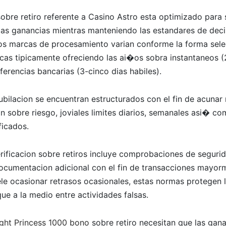
obre retiro referente a Casino Astro esta optimizado para 
 las ganancias mientras manteniendo las estandares de deci
Los marcas de procesamiento varian conforme la forma sele
nicas tipicamente ofreciendo las ai�os sobra instantaneos 
ferencias bancarias (3-cinco dias habiles).
jubilacion se encuentran estructurados con el fin de acunar
n sobre riesgo, joviales limites diarios, semanales asi� c
ficados.
erificacion sobre retiros incluye comprobaciones de seguri
 documentacion adicional con el fin de transacciones mayo
le ocasionar retrasos ocasionales, estas normas protegen 
ue a la medio entre actividades falsas.
ight Princess 1000 bono
sobre retiro necesitan que las gan