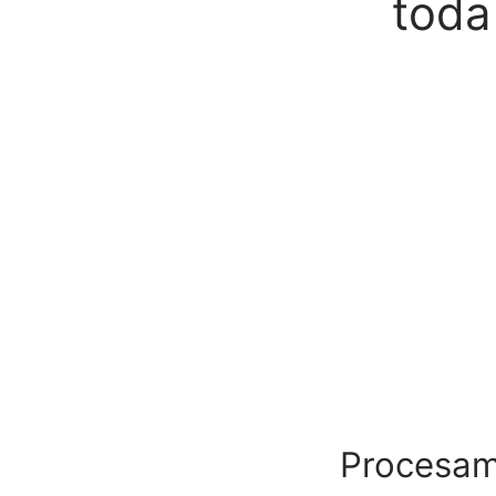
toda
Procesami