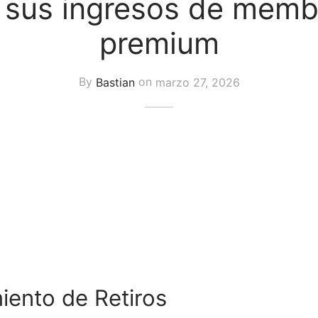
 sus ingresos de memb
premium
By
Bastian
on
marzo 27, 2026
ento de Retiros