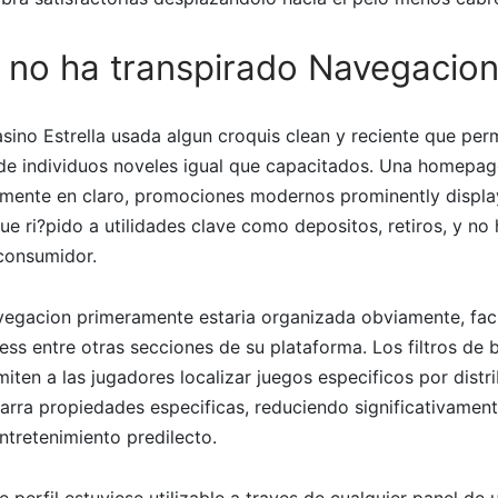
y no ha transpirado Navegacio
sino Estrella usada algun croquis clean y reciente que per
de individuos noveles igual que capacitados. Una homepag
amente en claro, promociones modernos prominently displa
ue ri?pido a utilidades clave como depositos, retiros, y no
consumidor.
avegacion primeramente estaria organizada obviamente, fac
ess entre otras secciones de su plataforma. Los filtros de
iten a las jugadores localizar juegos especificos por distri
barra propiedades especificas, reduciendo significativamen
entretenimiento predilecto.
 perfil estuviese utilizable a traves de cualquier panel de 