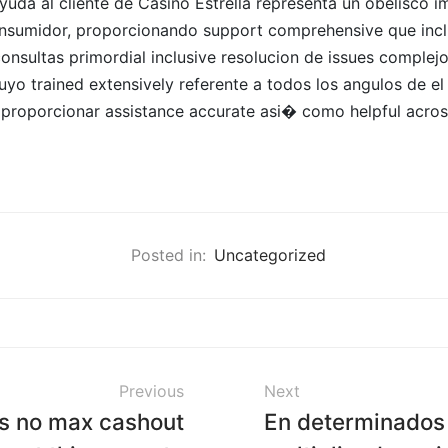
ayuda al cliente de Casino Estrella representa un obelisco i
onsumidor, proporcionando support comprehensive que incl
sultas primordial inclusive resolucion de issues complejo
uyo trained extensively referente a todos los angulos de el
e proporcionar assistance accurate asi� como helpful acro
Posted in:
Uncategorized
Previous
Next
's no max cashout
En determinados 