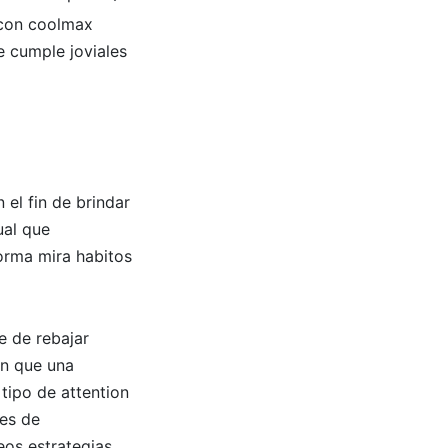
 con coolmax
e cumple joviales
el fin de brindar
ual que
forma mira habitos
e de rebajar
en que una
 tipo de attention
ies de
os estrategias.