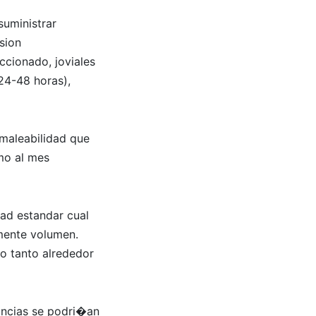
suministrar
sion
ccionado, joviales
(24-48 horas),
 maleabilidad que
omo al mes
dad estandar cual
rmente volumen.
lo tanto alrededor
ancias se podri�an