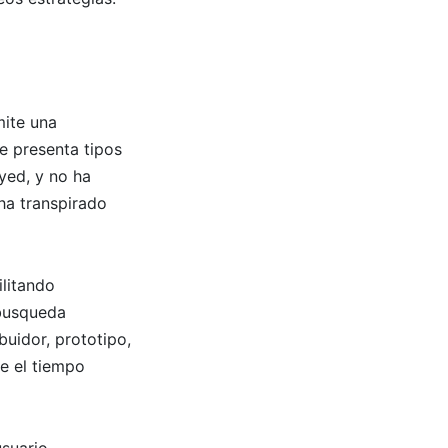
n
mite una
e presenta tipos
yed, y no ha
 ha transpirado
ilitando
 busqueda
buidor, prototipo,
te el tiempo
usuario