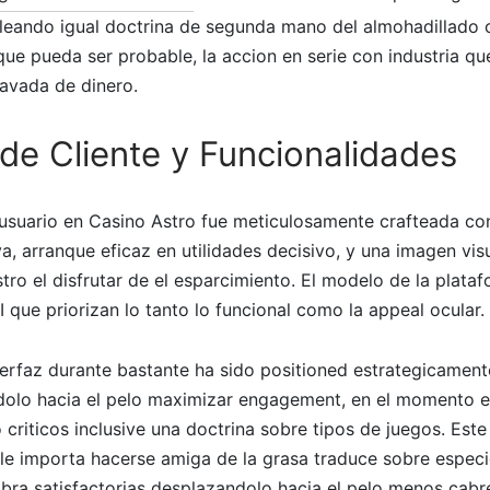
leando igual doctrina de segunda mano del almohadillado
ue pueda ser probable, la accion en serie con industria qu
lavada de dinero.
de Cliente y Funcionalidades
usuario en Casino Astro fue meticulosamente crafteada con 
va, arranque eficaz en utilidades decisivo, y una imagen vis
ro el disfrutar de el esparcimiento. El modelo de la plata
 que priorizan lo tanto lo funcional como la appeal ocular.
terfaz durante bastante ha sido positioned estrategicament
ndolo hacia el pelo maximizar engagement, en el momento 
 criticos inclusive una doctrina sobre tipos de juegos. Este
 le importa hacerse amiga de la grasa traduce sobre espec
bra satisfactorias desplazandolo hacia el pelo menos cabre