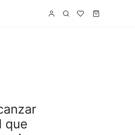
canzar
l que