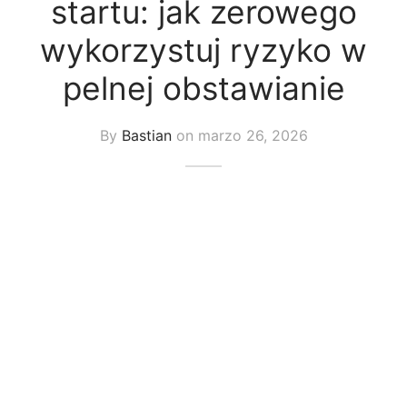
startu: jak zerowego
uetas y Blazer
wykorzystuj ryzyko w
idos Enteros y Faldas
pelnej obstawianie
Kids
By
Bastian
on
marzo 26, 2026
sorios