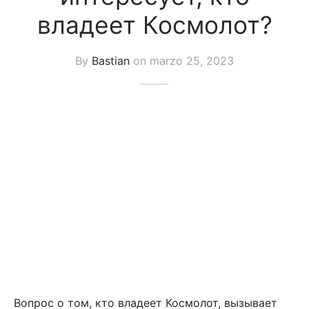
uetas y Blazer
владеет Космолот?
idos Enteros y Faldas
By
Bastian
on
marzo 25, 2023
Kids
sorios
Вопрос о том, кто владеет Космолот, вызывает