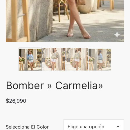
uetas y Blazer
idos Enteros y Faldas
Kids
sorios
Bomber » Carmelia»
$
26,990
Selecciona El Color