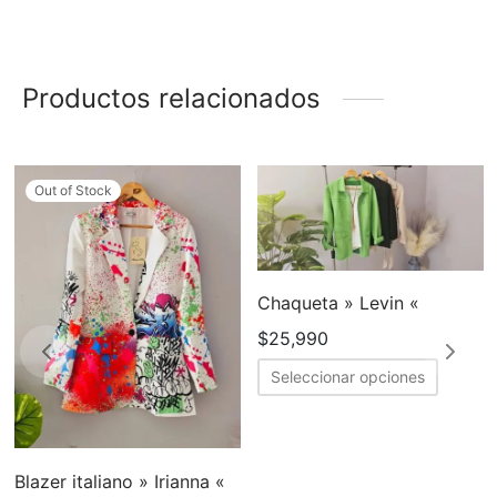
Productos relacionados
Out of Stock
Chaqueta » Levin «
$
25,990
Este
Seleccionar opciones
produc
tiene
múltipl
Blazer italiano » Irianna «
variant