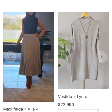
cto
Vestido » Lyn «
$
22,990
ples
Maxi falda » Vila «
Este