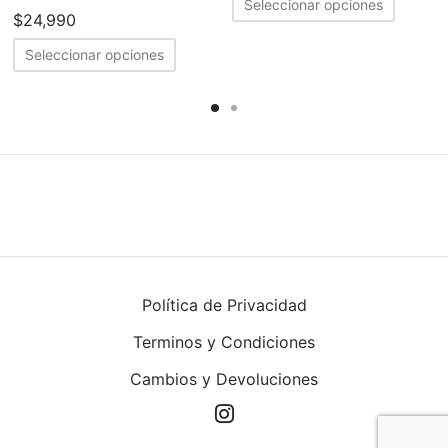
Seleccionar opciones
tes.
$
24,990
produc
Este
tiene
Seleccionar opciones
nes
producto
múltipl
tiene
variant
en
múltiples
Las
variantes.
opcion
Las
se
opciones
puede
a
se
elegir
pueden
en
cto
elegir
la
Política de Privacidad
en
página
Terminos y Condiciones
la
de
página
produc
Cambios y Devoluciones
de
producto