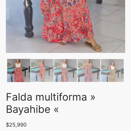
uetas y Blazer
idos Enteros y Faldas
Kids
sorios
Falda multiforma »
Bayahibe «
$
25,990