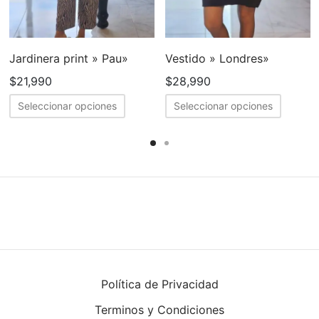
Jardinera print » Pau»
Vestido » Londres»
$
21,990
$
28,990
Este
Este
Seleccionar opciones
Seleccionar opciones
cto
producto
produc
tiene
tiene
ples
múltiples
múltipl
tes.
variantes.
variant
Las
Las
nes
opciones
opcion
se
se
en
pueden
puede
elegir
elegir
Política de Privacidad
en
en
Terminos y Condiciones
la
la