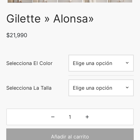
uetas y Blazer
Gilette » Alonsa»
idos Enteros y Faldas
$
21,990
Kids
sorios
Selecciona El Color
Selecciona La Talla
Añadir al carrito