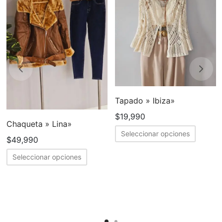
Tapado » Ibiza»
$
19,990
Chaqueta » Lina»
Este
Seleccionar opciones
$
49,990
produc
Este
tiene
Seleccionar opciones
cto
producto
múltipl
tiene
variant
ples
múltiples
Las
tes.
variantes.
opcion
Las