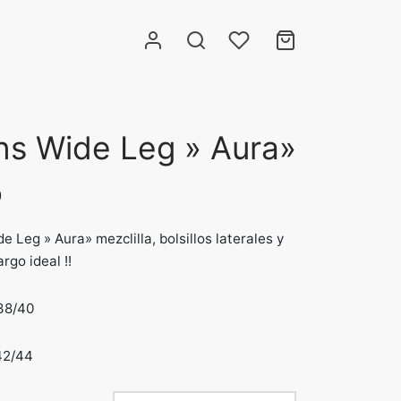
ns Wide Leg » Aura»
0
e Leg » Aura» mezclilla, bolsillos laterales y
argo ideal !!
 38/40
42/44