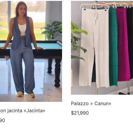
Palazzo » Canun»
on jacinta «Jacinta»
$
21,990
90