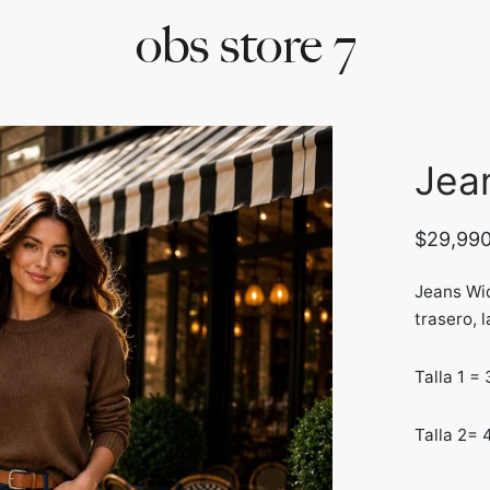
Jea
$
29,99
Jeans Wid
trasero, l
Talla 1 =
Talla 2= 