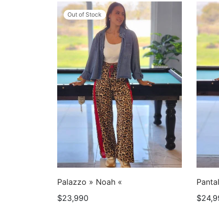
Out of Stock
Palazzo » Noah «
Pantal
$
23,990
$
24,9