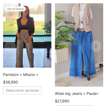
Out of Stock
Pantalon » Milano «
$
36,990
Este
Seleccionar opciones
Wide leg Jeans » Paula»
cto
producto
tiene
$
27,990