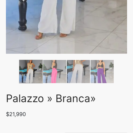
uetas y Blazer
idos Enteros y Faldas
Kids
sorios
Palazzo » Branca»
$
21,990