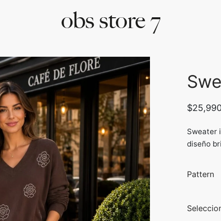
Swea
$
25,99
Sweater i
diseño bri
Pattern
Seleccio