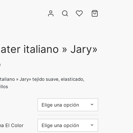
ter italiano » Jary»
0
taliano » Jary» tejido suave, elasticado,
llos
na El Color