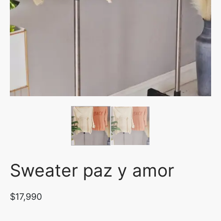
uetas y Blazer
idos Enteros y Faldas
Kids
sorios
Sweater paz y amor
$
17,990