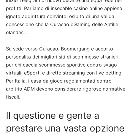
inizio Telegram di nuovo durante una equa fede dei
profitti. Parliamo di insecable casino online appieno
ignoto addirittura convinto, esibito di una valida
concessione che la Curacao eGaming delle Antille
olandesi.
Su sede verso Curacao, Boomergang e accorto
personalita dei migliori siti di scommesse stranieri
per chi caccia scommesse sportive contro svago
virtuali, eSport, e dirette streaming con live betting.
Per Italia, i casa da gioco regolamentati contro
arbitrio ADM devono considerare rigorose normative
fiscali.
Il questione e gente a
prestare una vasta opzione