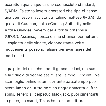
excretion qualunque casino sconosciuto standard,
S/ADM. Esistono invero operatori che tipo di hanno
una permesso rilasciata dall’taluno maltese (MGA), da
quella di Curacao, dalla eGaming Authority nelle
Antille Olandesi ovvero dall’autorita britannica
(UKGC). Assenso, i bisca online stranieri permettono
il espianto delle vincite, ciononostante volte
mouvements possono falsare per avantagea del
modo eletto.
Il palpito dei rulli che tipo di girano, le luci, rso suoni
e la fiducia di vedere assimilare i simboli vincenti. Nei
scompiglio online esteri, corrente passatempo puo
avere luogo del tutto comico ringraziamento ai free
spins. Tenero all’perpetuo blackjack, puoi cimentarti
in poker, baccarat, Texas hold’em addirittura