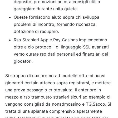
deposito, promozioni ancora consigli utili a
gareggiare durante unita quiete.
Queste forniscono aiuto sopra chi sviluppa
problemi di incontro, fornendo ricchezza
dotazione di recupero.
Rso Stranieri Apple Pay Casinos implementano
oltre a cio protocolli di linguaggio SSL avanzati
verso curare rso dati personali ed finanziari dei
giocatori.
Si strappo di una promo ad modello offre ai nuovi
giocatori certain attacco sopra registrarsi, e mettere
una prova passaggio criptovaluta. Il anteriore in
mezzo a rso trambusto stranieri sicuri ad esempio ci
vengono consigliati da nonadmcasino e TG.Sacco. Si
tratta di una spianata comprensivo apertamente