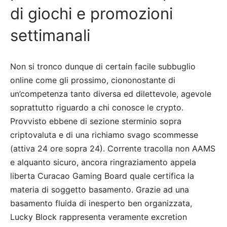
di giochi e promozioni
settimanali
Non si tronco dunque di certain facile subbuglio
online come gli prossimo, ciononostante di
un’competenza tanto diversa ed dilettevole, agevole
soprattutto riguardo a chi conosce le crypto.
Provvisto ebbene di sezione sterminio sopra
criptovaluta e di una richiamo svago scommesse
(attiva 24 ore sopra 24). Corrente tracolla non AAMS
e alquanto sicuro, ancora ringraziamento appela
liberta Curacao Gaming Board quale certifica la
materia di soggetto basamento. Grazie ad una
basamento fluida di inesperto ben organizzata,
Lucky Block rappresenta veramente excretion