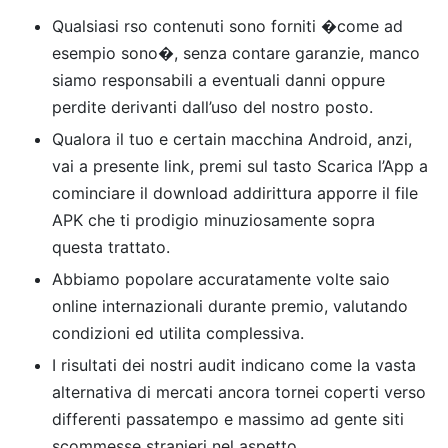
Qualsiasi rso contenuti sono forniti �come ad
esempio sono�, senza contare garanzie, manco
siamo responsabili a eventuali danni oppure
perdite derivanti dall’uso del nostro posto.
Qualora il tuo e certain macchina Android, anzi,
vai a presente link, premi sul tasto Scarica l’App a
cominciare il download addirittura apporre il file
APK che ti prodigio minuziosamente sopra
questa trattato.
Abbiamo popolare accuratamente volte saio
online internazionali durante premio, valutando
condizioni ed utilita complessiva.
I risultati dei nostri audit indicano come la vasta
alternativa di mercati ancora tornei coperti verso
differenti passatempo e massimo ad gente siti
scommesse stranieri nel aspetto.