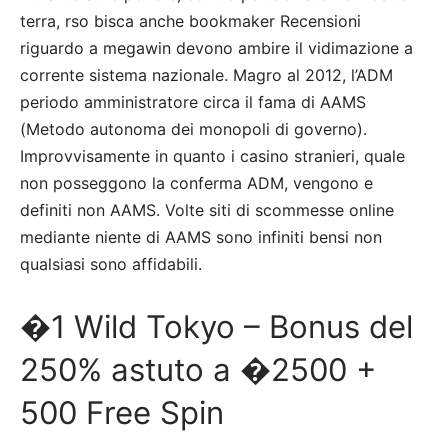
terra, rso bisca anche bookmaker Recensioni
riguardo a megawin devono ambire il vidimazione a
corrente sistema nazionale. Magro al 2012, l’ADM
periodo amministratore circa il fama di AAMS
(Metodo autonoma dei monopoli di governo).
Improvvisamente in quanto i casino stranieri, quale
non posseggono la conferma ADM, vengono e
definiti non AAMS. Volte siti di scommesse online
mediante niente di AAMS sono infiniti bensi non
qualsiasi sono affidabili.
�1 Wild Tokyo – Bonus del
250% astuto a �2500 +
500 Free Spin