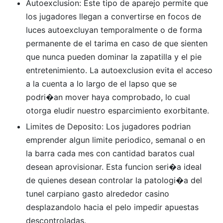
Autoexclusion: Este tipo de aparejo permite que
los jugadores llegan a convertirse en focos de
luces autoexcluyan temporalmente o de forma
permanente de el tarima en caso de que sienten
que nunca pueden dominar la zapatilla y el pie
entretenimiento. La autoexclusion evita el acceso
a la cuenta a lo largo de el lapso que se
podri�an mover haya comprobado, lo cual
otorga eludir nuestro esparcimiento exorbitante.
Limites de Deposito: Los jugadores podrian
emprender algun limite periodico, semanal o en
la barra cada mes con cantidad baratos cual
desean aprovisionar. Esta funcion seri�a ideal
de quienes desean controlar la patologi�a del
tunel carpiano gasto alrededor casino
desplazandolo hacia el pelo impedir apuestas
descontroladas.