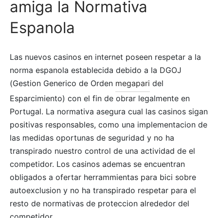
amiga la Normativa
Espanola
Las nuevos casinos en internet poseen respetar a la
norma espanola establecida debido a la DGOJ
(Gestion Generico de Orden
megapari
del
Esparcimiento) con el fin de obrar legalmente en
Portugal. La normativa asegura cual las casinos sigan
positivas responsables, como una implementacion de
las medidas oportunas de seguridad y no ha
transpirado nuestro control de una actividad de el
competidor. Los casinos ademas se encuentran
obligados a ofertar herrammientas para bici sobre
autoexclusion y no ha transpirado respetar para el
resto de normativas de proteccion alrededor del
competidor.