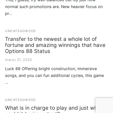
normal such promotions are. New heavier focus on
pr…
UNCATEGORIZED
Transfer to the newest a whole lot of
fortune and amazing winnings that have
Options 88 Status
marzo 31, 2026
Luck 88 Offering bright construction, immersive
songs, and you can fun additional cycles, this game
…
UNCATEGORIZED
What is in charge to play and just why