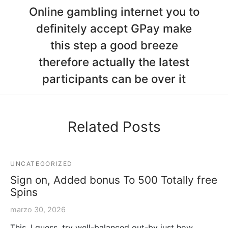
Online gambling internet you to
definitely accept GPay make
this step a good breeze
therefore actually the latest
participants can be over it
Related Posts
UNCATEGORIZED
Sign on, Added bonus To 500 Totally free
Spins
marzo 30, 2026
This, I guess, try well-balanced out-by just how