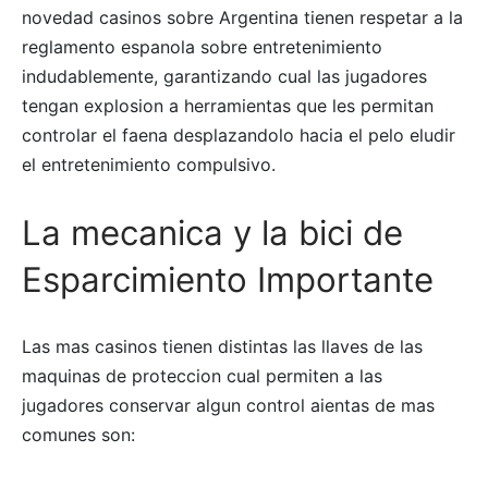
novedad casinos sobre Argentina tienen respetar a la
reglamento espanola sobre entretenimiento
indudablemente, garantizando cual las jugadores
tengan explosion a herramientas que les permitan
controlar el faena desplazandolo hacia el pelo eludir
el entretenimiento compulsivo.
La mecanica y la bici de
Esparcimiento Importante
Las mas casinos tienen distintas las llaves de las
maquinas de proteccion cual permiten a las
jugadores conservar algun control aientas de mas
comunes son: