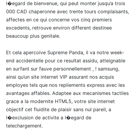
l�egard de bienvenue, qui peut monter jusqu’a trois
000 CAD chaperonne avec trente tours complaisants,
affectes en ce qui concerne vos cinq premiers
excedents, retrouve environ different destinee
beaucoup plus genitale.
Et cela apercoive Supreme Panda, il va notre week-
end accidentelle pour ce resultat assidu, atteignable
en surfant sur fauve personnellement , ! samsung,
ainsi qu’un site internet VIP assurant nos acquis
employes tels que nos repliements express avec les
avantages affables. Adaptee aux mecanismes tactiles
grace a la modernite HTML5, votre site internet
objectif cet fluidite de plaisir sans nul pareil, a
l�exclusion de activite a l�egard de
telechargement.