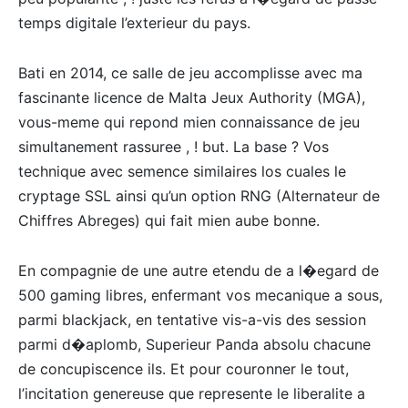
temps digitale l’exterieur du pays.
Bati en 2014, ce salle de jeu accomplisse avec ma
fascinante licence de Malta Jeux Authority (MGA),
vous-meme qui repond mien connaissance de jeu
simultanement rassuree , ! but. La base ? Vos
technique avec semence similaires los cuales le
cryptage SSL ainsi qu’un option RNG (Alternateur de
Chiffres Abreges) qui fait mien aube bonne.
En compagnie de une autre etendu de a l�egard de
500 gaming libres, enfermant vos mecanique a sous,
parmi blackjack, en tentative vis-a-vis des session
parmi d�aplomb, Superieur Panda absolu chacune
de concupiscence ils. Et pour couronner le tout,
l’incitation genereuse que represente le liberalite a