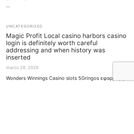
…
UNCATEGORIZED
Magic Profit Local casino harbors casino
login is definitely worth careful
addressing and when history was
inserted
marzo 28, 2026
Wonders Winnings Casino slots 5Gringos εφαρμογή
login really works simply: unlock this site otherwis…